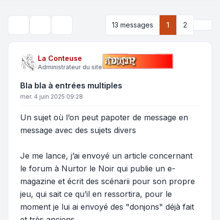
Suiva
13 messages
1
2
Outils de sujet
Rechercher
La Conteuse
Administrateur du site
Bla bla à entrées multiples
mer. 4 juin 2025 09:28
Un sujet où l’on peut papoter de message en
message avec des sujets divers
Je me lance, j’ai envoyé un article concernant
le forum à Nurtor le Noir qui publie un e-
magazine et écrit des scénarii pour son propre
jeu, qui sait ce qu’il en ressortira, pour le
moment je lui ai envoyé des "donjons" déjà fait
et très anciens.