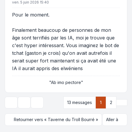
ven. 5 juin 2026 15:40
Pour le moment.
Finalement beaucoup de personnes de mon
âge sont terrifiés par les IA, moi je trouve que
c'est hyper intéressant. Vous imaginez le bot de
tchat (gaston je crois) qu'on avait autrefois il
serait super fort maintenant si ça avait été une
IA il aurait appris des elwéniens
"Ab imo pectore"
Suiva
13 messages
1
2
Outils de sujet
Options d’affichage et de tri
Retourner vers « Taverne du Troll Bourré »
Aller à