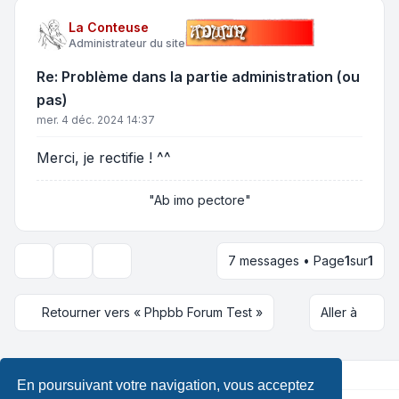
La Conteuse
Administrateur du site
Re: Problème dans la partie administration (ou
pas)
mer. 4 déc. 2024 14:37
Merci, je rectifie ! ^^
"Ab imo pectore"
7 messages • Page
1
sur
1
Outils de sujet
Options d’affichage et de tri
Retourner vers « Phpbb Forum Test »
Aller à
En poursuivant votre navigation, vous acceptez