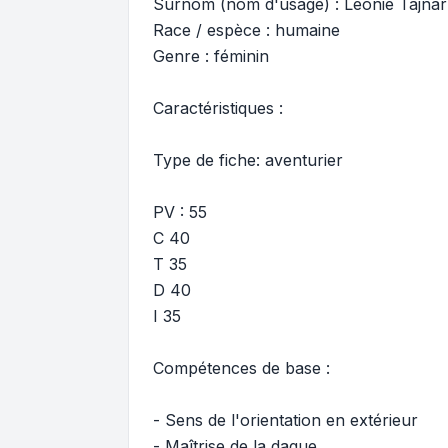
Surnom (nom d'usage) : Léonie Tajnar
Race / espèce : humaine
Genre : féminin
Caractéristiques :
Type de fiche: aventurier
PV : 55
C 40
T 35
D 40
I 35
Compétences de base :
- Sens de l'orientation en extérieur
- Maîtrise de la dague