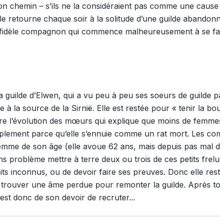
 son chemin – s’ils ne la considéraient pas comme une cause
lle retourne chaque soir à la solitude d’une guilde abandon
ur, fidèle compagnon qui commence malheureusement à se fa
guilde d’Elwen, qui a vu peu à peu ses soeurs de guilde pa
 à la source de la Sirnië. Elle est restée pour « tenir la bou
re l’évolution des mœurs qui explique que moins de femmes 
mplement parce qu’elle s’ennuie comme un rat mort. Les com
emme de son âge (elle avoue 62 ans, mais depuis pas mal d’a
ans problème mettre à terre deux ou trois de ces petits frel
its inconnus, ou de devoir faire ses preuves. Donc elle res
 trouver une âme perdue pour remonter la guilde. Après tout,
 est donc de son devoir de recruter...