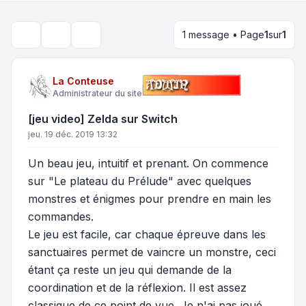
1 message • Page
1
sur
1
Outils de sujet
Rechercher
La Conteuse
Administrateur du site
[jeu video] Zelda sur Switch
jeu. 19 déc. 2019 13:32
Un beau jeu, intuitif et prenant. On commence
sur "Le plateau du Prélude" avec quelques
monstres et énigmes pour prendre en main les
commandes.
Le jeu est facile, car chaque épreuve dans les
sanctuaires permet de vaincre un monstre, ceci
étant ça reste un jeu qui demande de la
coordination et de la réflexion. Il est assez
classique de ce point de vue. Je n'ai pas joué