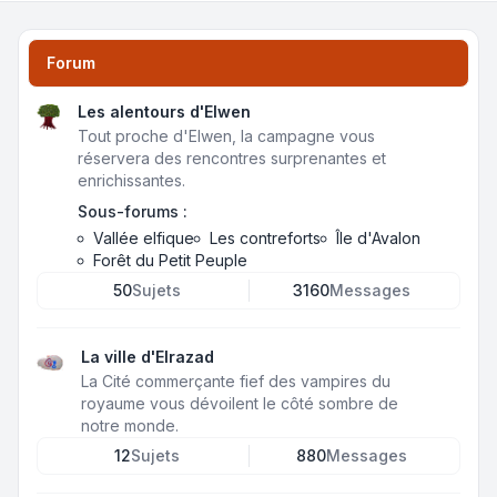
Forum
Les alentours d'Elwen
Tout proche d'Elwen, la campagne vous
réservera des rencontres surprenantes et
enrichissantes.
Sous-forums :
Vallée elfique
Les contreforts
Île d'Avalon
Forêt du Petit Peuple
50
Sujets
3160
Messages
La ville d'Elrazad
La Cité commerçante fief des vampires du
royaume vous dévoilent le côté sombre de
notre monde.
12
Sujets
880
Messages