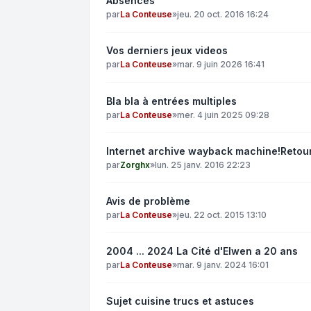
Absences
par
La Conteuse
»
jeu. 20 oct. 2016 16:24
Vos derniers jeux videos
par
La Conteuse
»
mar. 9 juin 2026 16:41
Bla bla à entrées multiples
par
La Conteuse
»
mer. 4 juin 2025 09:28
Internet archive wayback machine!Retour
par
Zorghx
»
lun. 25 janv. 2016 22:23
Avis de problème
par
La Conteuse
»
jeu. 22 oct. 2015 13:10
2004 ... 2024 La Cité d'Elwen a 20 ans
par
La Conteuse
»
mar. 9 janv. 2024 16:01
Sujet cuisine trucs et astuces