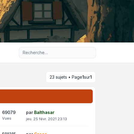
Recherche avancée
23 sujets • Page
1
sur
1
69079
par
Balthasar
Vues
jeu. 25 févr. 2021 23:13