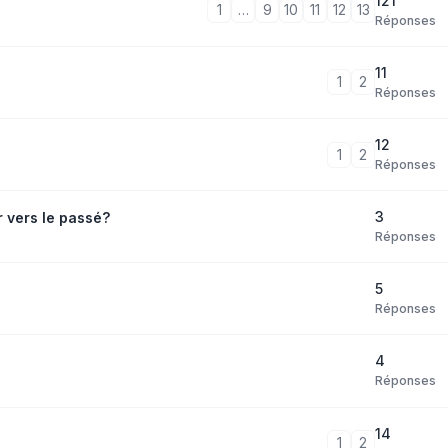
121
1
…
9
10
11
12
13
Réponses
11
1
2
Réponses
12
1
2
Réponses
3
 vers le passé?
Réponses
5
Réponses
4
Réponses
14
1
2