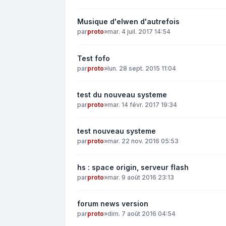
Musique d'elwen d'autrefois
par
proto
»
mar. 4 juil. 2017 14:54
Test fofo
par
proto
»
lun. 28 sept. 2015 11:04
test du nouveau systeme
par
proto
»
mar. 14 févr. 2017 19:34
test nouveau systeme
par
proto
»
mar. 22 nov. 2016 05:53
hs : space origin, serveur flash
par
proto
»
mar. 9 août 2016 23:13
forum news version
par
proto
»
dim. 7 août 2016 04:54