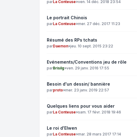
par
La Conteuse
»
ven. 14 déc. 2018 23:54
Le portrait Chinois
par
La Conteuse
»
mer. 27 déc. 2017 11:23
Résumé des RPs tchats
par
Daemon
»
jeu. 10 sept. 2015 23:22
Evénements/Conventions jeu de rôle
par
Brisilg
»
ven. 29 janv. 2016 17:55
Besoin d'un dessin/ bannière
par
proto
»
mer. 23 janv. 2019 22:57
Quelques liens pour vous aider
par
La Conteuse
»
sam. 17 févr. 2018 19:46
Le roi d'Elwen
par
La Conteuse
»
mar. 28 mars 2017 17:14