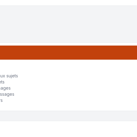
tri
ux sujets
ets
sages
essages
rs