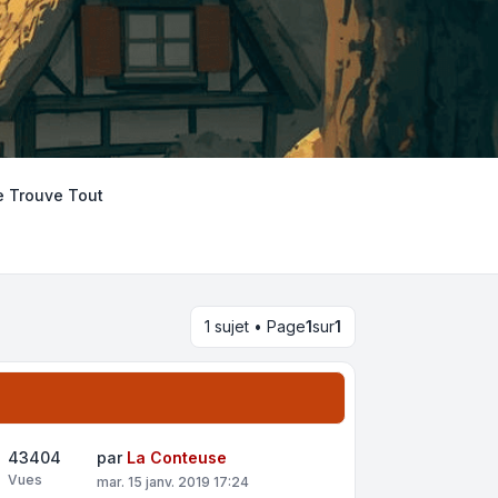
e Trouve Tout
1 sujet • Page
1
sur
1
43404
par
La Conteuse
Vues
mar. 15 janv. 2019 17:24