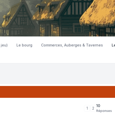
 jeu)
Le bourg
Commerces, Auberges & Tavernes
L
10
1
2
Réponses