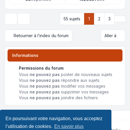
Suiva
55 sujets
1
2
3
Options d’affichage et de tri
Retourner à l’index du forum
Aller à
Informations
Permissions du forum
Vous
ne pouvez pas
poster de nouveaux sujets
Vous
ne pouvez pas
répondre aux sujets
Vous
ne pouvez pas
modifier vos messages
Vous
ne pouvez pas
supprimer vos messages
Vous
ne pouvez pas
joindre des fichiers
En poursuivant votre navigation, vous acceptez
l’utilisation de cookies.
En savoir plus
Développé par
phpBB
® Forum Software © phpBB Limited •