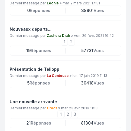
Dernier message par
Léonie
»
mar. 2 mars 2021 17:31
0
Réponses
38801
Vues
Nouveaux départs...
Dernier message par
Zashera Drak
»
ven. 26 févr. 2021 16:42
1
2
19
Réponses
57731
Vues
Présentation de Teliopp
Dernier message par
La Conteuse
»
lun. 17 juin 2019 11:13
5
Réponses
30418
Vues
Une nouvelle arrivante
Dernier message par
Crocs
»
mar. 23 avr. 2019 11:13
1
2
3
21
Réponses
81304
Vues