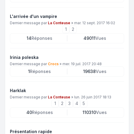
L'arrivée d'un vampire
Dernier message par
La Conteuse
»
mar. 12 sept. 2017 16:02
1
2
14
Réponses
49011
Vues
Irinia poleska
Dernier message par
Crocs
»
mer. 19 juil. 2017 20:48
1
Réponses
19638
Vues
Harklak
Dernier message par
La Conteuse
»
lun. 26 juin 2017 18:13
1
2
3
4
5
40
Réponses
110310
Vues
Présentation rapide