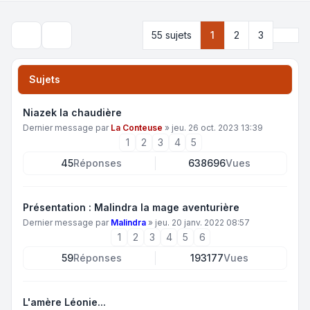
Suiva
55 sujets
1
2
3
Rechercher
Sujets
Niazek la chaudière
Dernier message par
La Conteuse
»
jeu. 26 oct. 2023 13:39
1
2
3
4
5
45
Réponses
638696
Vues
Présentation : Malindra la mage aventurière
Dernier message par
Malindra
»
jeu. 20 janv. 2022 08:57
1
2
3
4
5
6
59
Réponses
193177
Vues
L'amère Léonie...