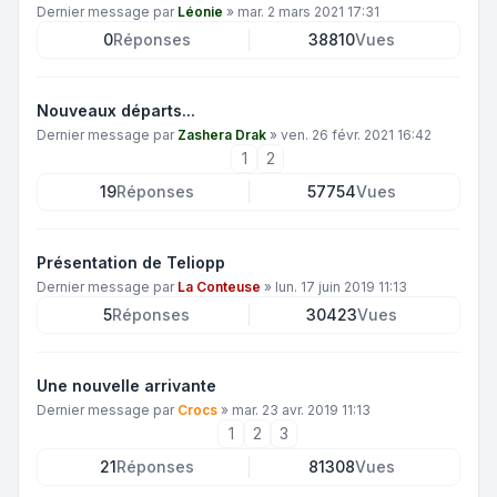
Dernier message par
Léonie
»
mar. 2 mars 2021 17:31
0
Réponses
38810
Vues
Nouveaux départs...
Dernier message par
Zashera Drak
»
ven. 26 févr. 2021 16:42
1
2
19
Réponses
57754
Vues
Présentation de Teliopp
Dernier message par
La Conteuse
»
lun. 17 juin 2019 11:13
5
Réponses
30423
Vues
Une nouvelle arrivante
Dernier message par
Crocs
»
mar. 23 avr. 2019 11:13
1
2
3
21
Réponses
81308
Vues