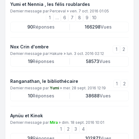
Yumi et Nennia , les félis roublardes
Dernier message par
Perceval
»
ven. 7 oct. 2016 01:05
1
…
6
7
8
9
10
90
Réponses
166298
Vues
Nox Crin d'ombre
1
2
Dernier message par
Hakure
»
lun. 3 oct. 2016 02:12
19
Réponses
58573
Vues
Ranganathan, le bibliothécaire
1
2
Dernier message par
Yumi
»
mer. 28 sept. 2016 12:19
10
Réponses
38688
Vues
Aynüu et Kinok
Dernier message par
Mira
»
dim. 18 sept. 2016 10:01
1
2
3
4
38
Réponses
102871
Vues