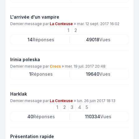
L'arrivée d'un vampire
Dernier message par
La Conteuse
»
mar. 12 sept. 2017 16:02
1
2
14
Réponses
49018
Vues
Irinia poleska
Dernier message par
Crocs
»
mer. 19 juil. 2017 20:48
1
Réponses
19640
Vues
Harklak
Dernier message par
La Conteuse
»
lun. 26 juin 2017 18:13
1
2
3
4
5
40
Réponses
110334
Vues
Présentation rapide