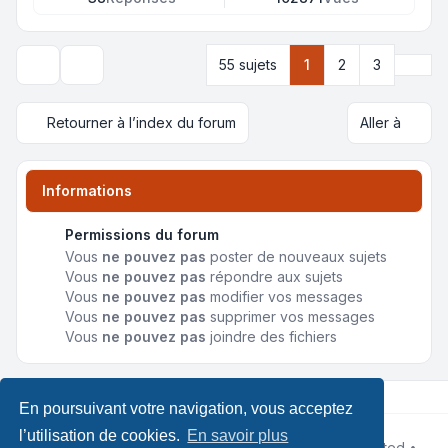
Suiva
55 sujets
1
2
3
Options d’affichage et de tri
Retourner à l’index du forum
Aller à
Informations
Permissions du forum
Vous
ne pouvez pas
poster de nouveaux sujets
Vous
ne pouvez pas
répondre aux sujets
Vous
ne pouvez pas
modifier vos messages
Vous
ne pouvez pas
supprimer vos messages
Vous
ne pouvez pas
joindre des fichiers
En poursuivant votre navigation, vous acceptez
l’utilisation de cookies.
En savoir plus
Développé par
phpBB
® Forum Software © phpBB Limited •