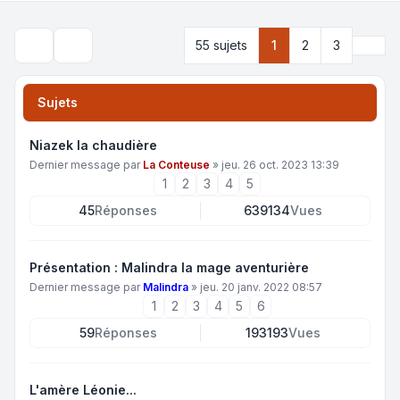
Suiva
55 sujets
1
2
3
Rechercher
Sujets
Niazek la chaudière
Dernier message par
La Conteuse
»
jeu. 26 oct. 2023 13:39
1
2
3
4
5
45
Réponses
639134
Vues
Présentation : Malindra la mage aventurière
Dernier message par
Malindra
»
jeu. 20 janv. 2022 08:57
1
2
3
4
5
6
59
Réponses
193193
Vues
L'amère Léonie...