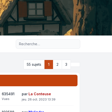
Recherche avancée
Suivante
55 sujets
1
2
3
635491
par
La Conteuse
Vues
jeu. 26 oct. 2023 13:39