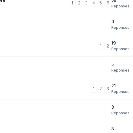
59
ère
1
2
3
4
5
6
Réponses
0
Réponses
19
1
2
Réponses
5
Réponses
21
1
2
3
Réponses
8
Réponses
3