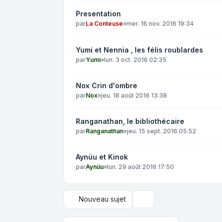
Presentation
par
La Conteuse
»
mer. 16 nov. 2016 19:34
Yumi et Nennia , les félis roublardes
par
Yumi
»
lun. 3 oct. 2016 02:35
Nox Crin d'ombre
par
Nox
»
jeu. 18 août 2016 13:38
Ranganathan, le bibliothécaire
par
Ranganathan
»
jeu. 15 sept. 2016 05:52
Aynüu et Kinok
par
Aynüu
»
lun. 29 août 2016 17:50
Nouveau sujet
Options d’affichage et de 