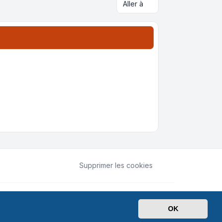
Aller à
Supprimer les cookies
ntialité
|
Conditions
|
Heures au format
UTC+02:00
OK