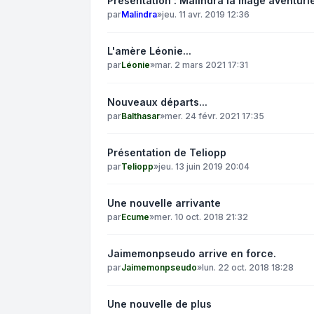
Présentation : Malindra la mage aventuri
par
Malindra
»
jeu. 11 avr. 2019 12:36
L'amère Léonie...
par
Léonie
»
mar. 2 mars 2021 17:31
Nouveaux départs...
par
Balthasar
»
mer. 24 févr. 2021 17:35
Présentation de Teliopp
par
Teliopp
»
jeu. 13 juin 2019 20:04
Une nouvelle arrivante
par
Ecume
»
mer. 10 oct. 2018 21:32
Jaimemonpseudo arrive en force.
par
Jaimemonpseudo
»
lun. 22 oct. 2018 18:28
Une nouvelle de plus