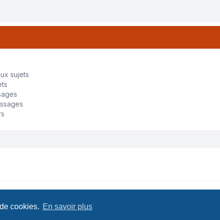
ux sujets
ets
sages
essages
rs
B Limited • Design by
Leenoz
Confide
 de cookies.
En savoir plus