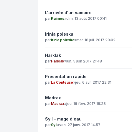
L'arrivée d'un vampire
par
Kaimos
»
dim. 13 août 2017 00:41
Irinia poleska
par
Irinia poleska
»
mar. 18 juil. 2017 20:02
Harklak
par
Harklak
»
lun. 5 juin 2017 21:48
Présentation rapide
par
La Conteuse
»
jeu. 6 avr. 2017 22:31
Madrax
par
Madrax
»
jeu. 16 févr. 2017 18:28
Syll - mage d'eau
par
Syll
»
ven. 27 janv. 2017 14:57