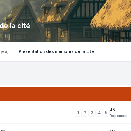
e la cité
 jeu)
Présentation des membres de la cité
45
1
2
3
4
5
Réponses