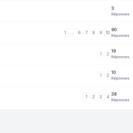
3
Réponses
90
1
…
6
7
8
9
10
Réponses
19
1
2
Réponses
10
1
2
Réponses
38
1
2
3
4
Réponses
tri