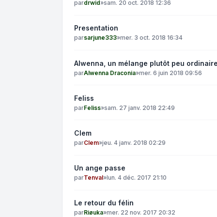
par
drwid
»
sam. 20 oct. 2018 12:36
Presentation
par
sarjune333
»
mer. 3 oct. 2018 16:34
Alwenna, un mélange plutôt peu ordinair
par
Alwenna Draconia
»
mer. 6 juin 2018 09:56
Feliss
par
Feliss
»
sam. 27 janv. 2018 22:49
Clem
par
Clem
»
jeu. 4 janv. 2018 02:29
Un ange passe
par
Tenval
»
lun. 4 déc. 2017 21:10
Le retour du félin
par
Riøuka
»
mer. 22 nov. 2017 20:32