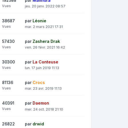
192588
par
Malindra
Vues
jeu. 20 janv. 2022 08:57
38687
par
Léonie
Vues
mar. 2 mars 2021 17:31
57430
par
Zashera Drak
Vues
ven. 26 févr. 2021 16:42
30300
par
La Conteuse
Vues
lun. 17 juin 2019 11:13
81136
par
Crocs
Vues
mar. 23 avr. 2019 11:13
40391
par
Daemon
Vues
mer. 24 oct. 2018 21:10
26822
par
drwid