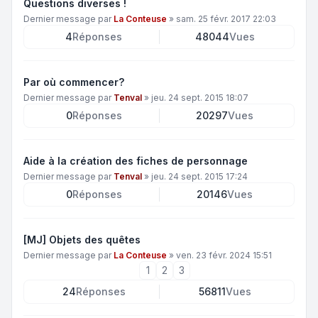
Questions diverses !
Dernier message par
La Conteuse
»
sam. 25 févr. 2017 22:03
4
Réponses
48044
Vues
Par où commencer?
Dernier message par
Tenval
»
jeu. 24 sept. 2015 18:07
0
Réponses
20297
Vues
Aide à la création des fiches de personnage
Dernier message par
Tenval
»
jeu. 24 sept. 2015 17:24
0
Réponses
20146
Vues
[MJ] Objets des quêtes
Dernier message par
La Conteuse
»
ven. 23 févr. 2024 15:51
1
2
3
24
Réponses
56811
Vues