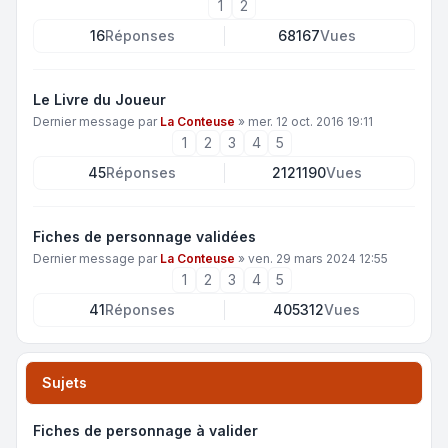
1
2
16
Réponses
68167
Vues
Le Livre du Joueur
Dernier message par
La Conteuse
»
mer. 12 oct. 2016 19:11
1
2
3
4
5
45
Réponses
2121190
Vues
Fiches de personnage validées
Dernier message par
La Conteuse
»
ven. 29 mars 2024 12:55
1
2
3
4
5
41
Réponses
405312
Vues
Sujets
Fiches de personnage à valider