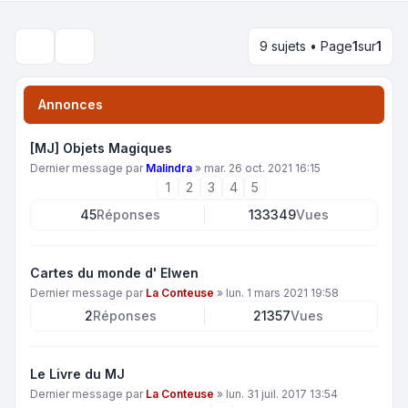
9 sujets • Page
1
sur
1
Rechercher
Annonces
[MJ] Objets Magiques
Dernier message par
Malindra
»
mar. 26 oct. 2021 16:15
1
2
3
4
5
45
Réponses
133349
Vues
Cartes du monde d' Elwen
Dernier message par
La Conteuse
»
lun. 1 mars 2021 19:58
2
Réponses
21357
Vues
Le Livre du MJ
Dernier message par
La Conteuse
»
lun. 31 juil. 2017 13:54