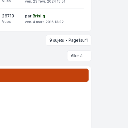
Vues
ven. 23 févr. 2024 15:51
26719
par
Brisilg
Vues
ven. 4 mars 2016 13:22
9 sujets • Page
1
sur
1
Aller à