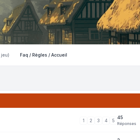
 jeu)
Faq / Règles / Accueil
45
1
2
3
4
5
Réponses