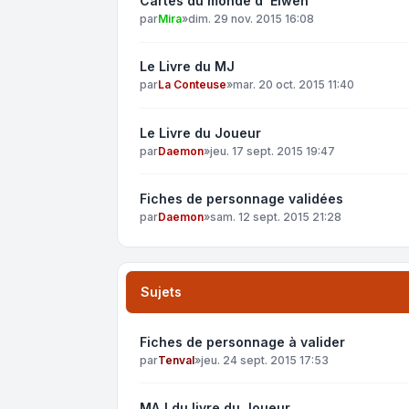
Cartes du monde d' Elwen
par
Mira
»
dim. 29 nov. 2015 16:08
Le Livre du MJ
par
La Conteuse
»
mar. 20 oct. 2015 11:40
Le Livre du Joueur
par
Daemon
»
jeu. 17 sept. 2015 19:47
Fiches de personnage validées
par
Daemon
»
sam. 12 sept. 2015 21:28
Sujets
Fiches de personnage à valider
par
Tenval
»
jeu. 24 sept. 2015 17:53
MAJ du livre du Joueur