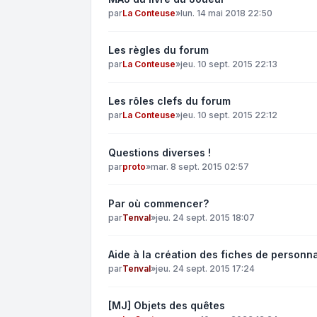
par
La Conteuse
»
lun. 14 mai 2018 22:50
Les règles du forum
par
La Conteuse
»
jeu. 10 sept. 2015 22:13
Les rôles clefs du forum
par
La Conteuse
»
jeu. 10 sept. 2015 22:12
Questions diverses !
par
proto
»
mar. 8 sept. 2015 02:57
Par où commencer?
par
Tenval
»
jeu. 24 sept. 2015 18:07
Aide à la création des fiches de personn
par
Tenval
»
jeu. 24 sept. 2015 17:24
[MJ] Objets des quêtes