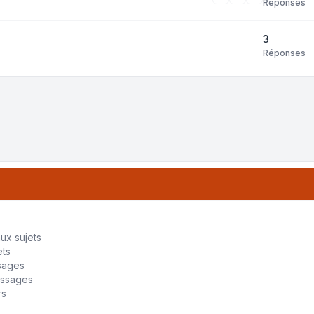
Réponses
3
Réponses
tri
ux sujets
ets
sages
essages
rs