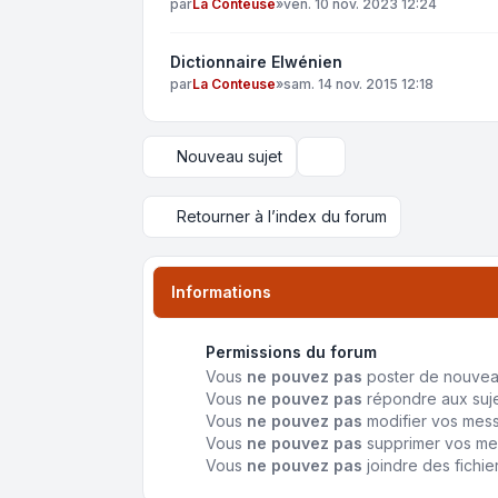
par
La Conteuse
»
ven. 10 nov. 2023 12:24
Dictionnaire Elwénien
par
La Conteuse
»
sam. 14 nov. 2015 12:18
Nouveau sujet
Options d’affichage et de 
Retourner à l’index du forum
Informations
Permissions du forum
Vous
ne pouvez pas
poster de nouvea
Vous
ne pouvez pas
répondre aux suj
Vous
ne pouvez pas
modifier vos mes
Vous
ne pouvez pas
supprimer vos m
Vous
ne pouvez pas
joindre des fichie