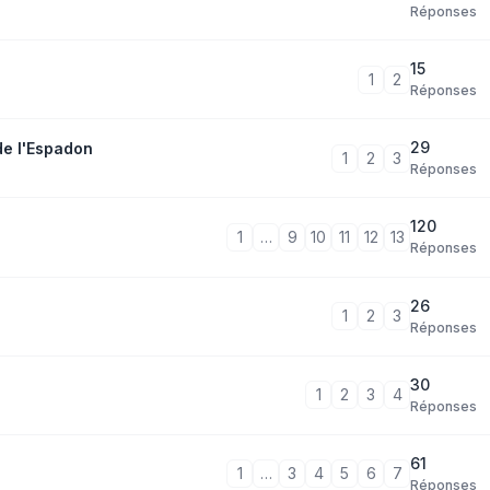
Réponses
15
1
2
Réponses
29
de l'Espadon
1
2
3
Réponses
120
1
…
9
10
11
12
13
Réponses
26
1
2
3
Réponses
30
1
2
3
4
Réponses
61
1
…
3
4
5
6
7
Réponses