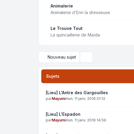
Animalerie
Animalerie d'Erin la dresseuse
Le Trouve Tout
La quincaillerie de Maïda
Nouveau sujet
Rechercher
Sujets
[Lieu] L'Antre des Gargouilles
par
Mayumi
»
lun. 11 janv. 2016 01:12
[Lieu] L'Espadon
par
Mayumi
»
lun. 11 janv. 2016 14:59