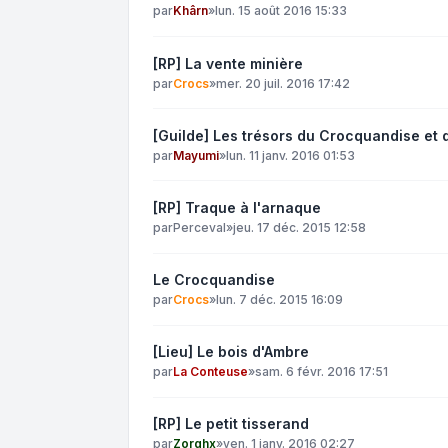
par
Khârn
»
lun. 15 août 2016 15:33
[RP] La vente minière
par
Crocs
»
mer. 20 juil. 2016 17:42
[Guilde] Les trésors du Crocquandise et 
par
Mayumi
»
lun. 11 janv. 2016 01:53
[RP] Traque à l'arnaque
par
Perceval
»
jeu. 17 déc. 2015 12:58
Le Crocquandise
par
Crocs
»
lun. 7 déc. 2015 16:09
[Lieu] Le bois d'Ambre
par
La Conteuse
»
sam. 6 févr. 2016 17:51
[RP] Le petit tisserand
par
Zorghx
»
ven. 1 janv. 2016 02:27