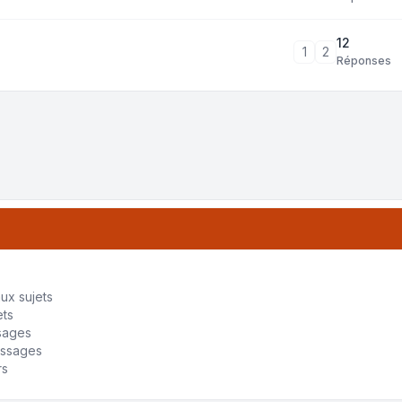
12
1
2
Réponses
tri
ux sujets
ets
sages
essages
rs