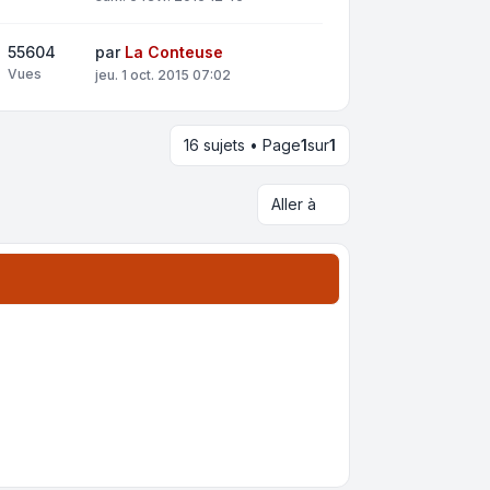
55604
par
La Conteuse
Vues
jeu. 1 oct. 2015 07:02
16 sujets • Page
1
sur
1
Aller à