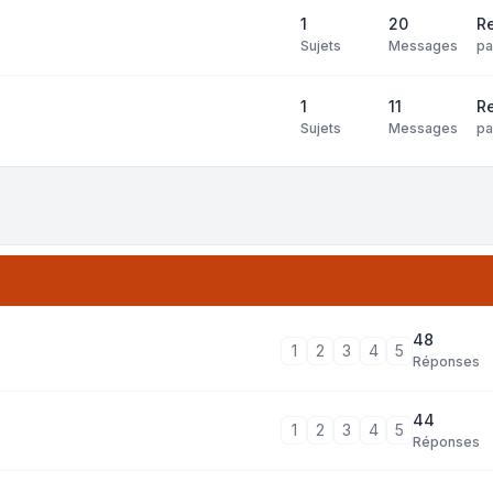
1
20
Re
Sujets
Messages
p
1
11
Re
Sujets
Messages
p
48
1
2
3
4
5
Réponses
44
1
2
3
4
5
Réponses