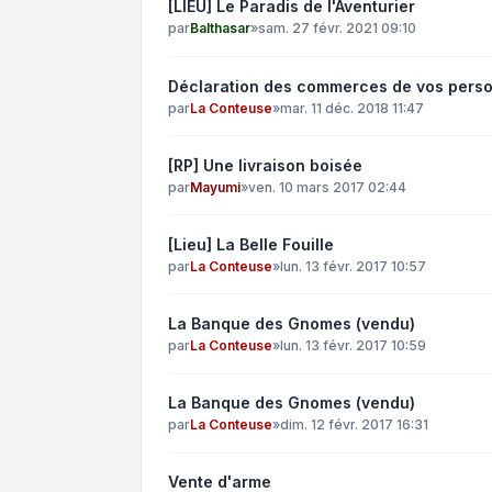
[LIEU] Le Paradis de l'Aventurier
par
Balthasar
»
sam. 27 févr. 2021 09:10
Déclaration des commerces de vos pers
par
La Conteuse
»
mar. 11 déc. 2018 11:47
[RP] Une livraison boisée
par
Mayumi
»
ven. 10 mars 2017 02:44
[Lieu] La Belle Fouille
par
La Conteuse
»
lun. 13 févr. 2017 10:57
La Banque des Gnomes (vendu)
par
La Conteuse
»
lun. 13 févr. 2017 10:59
La Banque des Gnomes (vendu)
par
La Conteuse
»
dim. 12 févr. 2017 16:31
Vente d'arme