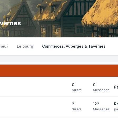
vernes
 jeu)
Le bourg
Commerces, Auberges & Tavernes
0
0
P
Sujets
Messages
2
122
Re
Sujets
Messages
p