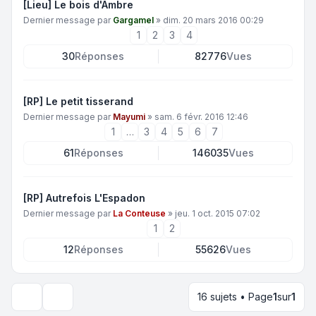
[Lieu] Le bois d'Ambre
Dernier message par
Gargamel
»
dim. 20 mars 2016 00:29
1
2
3
4
30
Réponses
82776
Vues
[RP] Le petit tisserand
Dernier message par
Mayumi
»
sam. 6 févr. 2016 12:46
1
…
3
4
5
6
7
61
Réponses
146035
Vues
[RP] Autrefois L'Espadon
Dernier message par
La Conteuse
»
jeu. 1 oct. 2015 07:02
1
2
12
Réponses
55626
Vues
16 sujets • Page
1
sur
1
Options d’affichage et de tri