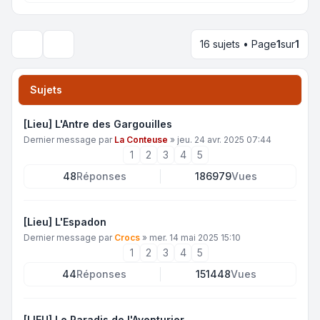
16 sujets • Page
1
sur
1
Rechercher
Sujets
[Lieu] L'Antre des Gargouilles
Dernier message par
La Conteuse
»
jeu. 24 avr. 2025 07:44
1
2
3
4
5
48
Réponses
186979
Vues
[Lieu] L'Espadon
Dernier message par
Crocs
»
mer. 14 mai 2025 15:10
1
2
3
4
5
44
Réponses
151448
Vues
[LIEU] Le Paradis de l'Aventurier