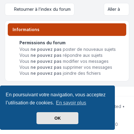
Retourner à l’index du forum
Aller à
Informations
Permissions du forum
Vous
ne pouvez pas
poster de nouveaux sujets
Vous
ne pouvez pas
répondre aux sujets
Vous
ne pouvez pas
modifier vos messages
Vous
ne pouvez pas
supprimer vos messages
Vous
ne pouvez pas
joindre des fichiers
En poursuivant votre navigation, vous acceptez
l’utilisation de cookies.
En savoir plus
Développé par
phpBB
® Forum Software © phpBB Limited •
Design by
Leenoz
Traduit par
phpBB-fr.com
OK
Confidentialité
|
Conditions
|
Heures au format
UTC+02:00