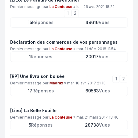
Dernier message par
La Conteuse
»
lun. 26 avr. 2021 18:22
1
2
15
Réponses
49616
Vues
Déclaration des commerces de vos personnages
Dernier message par
La Conteuse
»
mar. 11 déc. 2018 11:54
1
Réponses
20017
Vues
[RP] Une livraison boisée
1
2
Dernier message par
Madrax
»
mar. 18 avr. 2017 21:13
17
Réponses
69583
Vues
[Lieu] La Belle Fouille
Dernier message par
La Conteuse
»
mar. 21 mars 2017 13:40
5
Réponses
28738
Vues