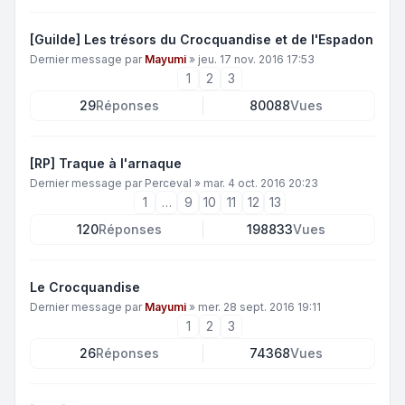
[Guilde] Les trésors du Crocquandise et de l'Espadon
Dernier message par
Mayumi
»
jeu. 17 nov. 2016 17:53
1
2
3
29
Réponses
80088
Vues
[RP] Traque à l'arnaque
Dernier message par
Perceval
»
mar. 4 oct. 2016 20:23
1
…
9
10
11
12
13
120
Réponses
198833
Vues
Le Crocquandise
Dernier message par
Mayumi
»
mer. 28 sept. 2016 19:11
1
2
3
26
Réponses
74368
Vues