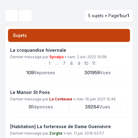
5 sujets • Page
1
sur
1
Rechercher
Sujets
La croquandise hivernale
Dernier message par
Syvalya
»
sam. 2 avr. 2022 10:58
1
…
7
8
9
10
11
109
Réponses
301959
Vues
Le Manoir St Pons
Dernier message par
La Conteuse
»
mer. 16 juin 2021 12:46
0
Réponses
39264
Vues
[Habitation] La forteresse de Dame Guenièvre
Dernier message par
Zorghx
»
lun. 11 juil. 2016 02:57