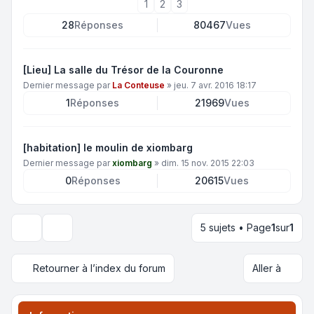
1
2
3
28
Réponses
80467
Vues
[Lieu] La salle du Trésor de la Couronne
Dernier message par
La Conteuse
»
jeu. 7 avr. 2016 18:17
1
Réponses
21969
Vues
[habitation] le moulin de xiombarg
Dernier message par
xiombarg
»
dim. 15 nov. 2015 22:03
0
Réponses
20615
Vues
5 sujets • Page
1
sur
1
Options d’affichage et de tri
Retourner à l’index du forum
Aller à