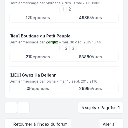
Dernier message par
Morgane
»
dim. 8 mai 2016 19:06
1
2
12
Réponses
49865
Vues
[lieu] Boutique du Petit Peuple
Dernier message par
Zorghx
»
mer. 30 déc. 2015 16:46
1
2
3
21
Réponses
83880
Vues
[LIEU] Gwez Ha Delienn
Dernier message par
Iolyna
»
mar. 15 sept. 2015 21:16
0
Réponses
26995
Vues
5 sujets • Page
1
sur
1
Options d’affichage et de tri
Retourner à l’index du forum
Aller à