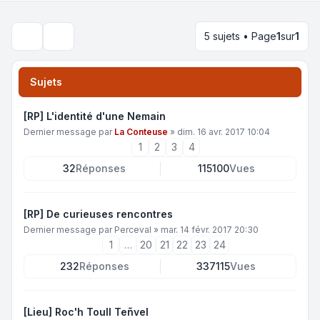
5 sujets • Page
1
sur
1
Rechercher
Sujets
[RP] L'identité d'une Nemain
Dernier message par
La Conteuse
»
dim. 16 avr. 2017 10:04
1
2
3
4
32
Réponses
115100
Vues
[RP] De curieuses rencontres
Dernier message par
Perceval
»
mar. 14 févr. 2017 20:30
1
…
20
21
22
23
24
232
Réponses
337115
Vues
[Lieu] Roc'h Toull Teñvel