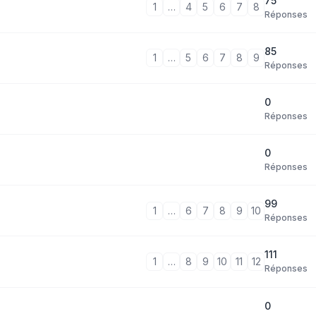
75
1
…
4
5
6
7
8
Réponses
85
1
…
5
6
7
8
9
Réponses
0
Réponses
0
Réponses
99
1
…
6
7
8
9
10
Réponses
111
1
…
8
9
10
11
12
Réponses
0