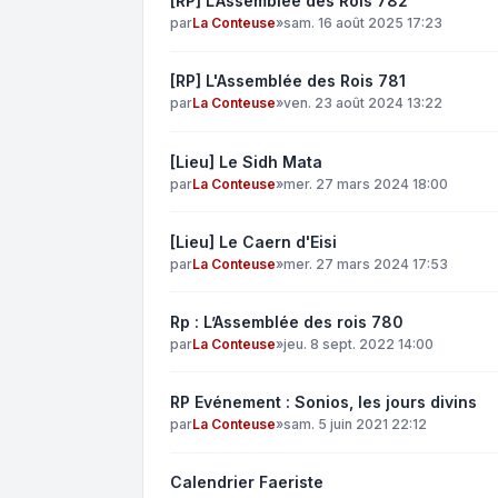
[RP] L’Assemblée des Rois 782
par
La Conteuse
»
sam. 16 août 2025 17:23
[RP] L'Assemblée des Rois 781
par
La Conteuse
»
ven. 23 août 2024 13:22
[Lieu] Le Sidh Mata
par
La Conteuse
»
mer. 27 mars 2024 18:00
[Lieu] Le Caern d'Eisi
par
La Conteuse
»
mer. 27 mars 2024 17:53
Rp : L’Assemblée des rois 780
par
La Conteuse
»
jeu. 8 sept. 2022 14:00
RP Evénement : Sonios, les jours divins
par
La Conteuse
»
sam. 5 juin 2021 22:12
Calendrier Faeriste