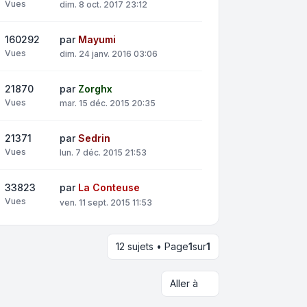
Vues
dim. 8 oct. 2017 23:12
160292
par
Mayumi
Vues
dim. 24 janv. 2016 03:06
21870
par
Zorghx
Vues
mar. 15 déc. 2015 20:35
21371
par
Sedrin
Vues
lun. 7 déc. 2015 21:53
33823
par
La Conteuse
Vues
ven. 11 sept. 2015 11:53
12 sujets • Page
1
sur
1
Aller à