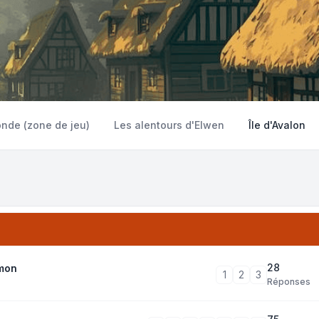
onde (zone de jeu)
Les alentours d'Elwen
Île d'Avalon
28
emon
1
2
3
Réponses