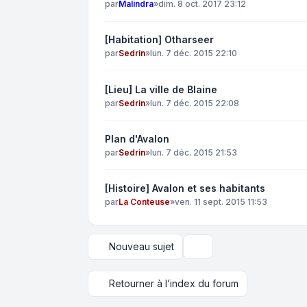
par
Malindra
»
dim. 8 oct. 2017 23:12
[Habitation] Otharseer
par
Sedrin
»
lun. 7 déc. 2015 22:10
[Lieu] La ville de Blaine
par
Sedrin
»
lun. 7 déc. 2015 22:08
Plan d'Avalon
par
Sedrin
»
lun. 7 déc. 2015 21:53
[Histoire] Avalon et ses habitants
par
La Conteuse
»
ven. 11 sept. 2015 11:53
Nouveau sujet
Options d’affichage et de 
Retourner à l’index du forum