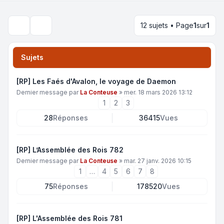
12 sujets • Page
1
sur
1
Rechercher
Sujets
[RP] Les Faés d'Avalon, le voyage de Daemon
Dernier message par
La Conteuse
»
mer. 18 mars 2026 13:12
1
2
3
28
Réponses
36415
Vues
[RP] L’Assemblée des Rois 782
Dernier message par
La Conteuse
»
mar. 27 janv. 2026 10:15
1
…
4
5
6
7
8
75
Réponses
178520
Vues
[RP] L'Assemblée des Rois 781