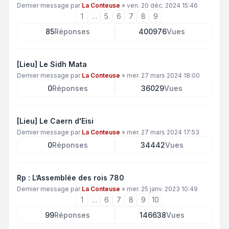
Dernier message par
La Conteuse
»
ven. 20 déc. 2024 15:46
1
…
5
6
7
8
9
85
Réponses
400976
Vues
[Lieu] Le Sidh Mata
Dernier message par
La Conteuse
»
mer. 27 mars 2024 18:00
0
Réponses
36029
Vues
[Lieu] Le Caern d'Eisi
Dernier message par
La Conteuse
»
mer. 27 mars 2024 17:53
0
Réponses
34442
Vues
Rp : L’Assemblée des rois 780
Dernier message par
La Conteuse
»
mer. 25 janv. 2023 10:49
1
…
6
7
8
9
10
99
Réponses
146638
Vues