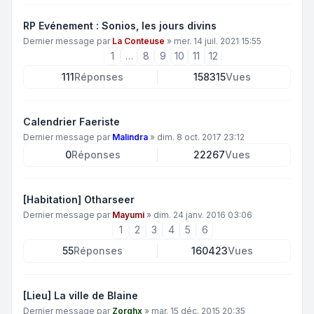
RP Evénement : Sonios, les jours divins
Dernier message par
La Conteuse
»
mer. 14 juil. 2021 15:55
1
…
8
9
10
11
12
111
Réponses
158315
Vues
Calendrier Faeriste
Dernier message par
Malindra
»
dim. 8 oct. 2017 23:12
0
Réponses
22267
Vues
[Habitation] Otharseer
Dernier message par
Mayumi
»
dim. 24 janv. 2016 03:06
1
2
3
4
5
6
55
Réponses
160423
Vues
[Lieu] La ville de Blaine
Dernier message par
Zorghx
»
mar. 15 déc. 2015 20:35