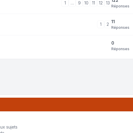
122
1
…
9
10
11
12
13
Réponses
11
1
2
Réponses
0
Réponses
tri
ux sujets
ets