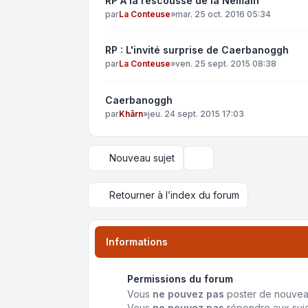
RP A la rescousse de la Nemain
par
La Conteuse
»
mar. 25 oct. 2016 05:34
RP : L'invité surprise de Caerbanoggh
par
La Conteuse
»
ven. 25 sept. 2015 08:38
Caerbanoggh
par
Khârn
»
jeu. 24 sept. 2015 17:03
Nouveau sujet
Options d’affichage et de 
Retourner à l’index du forum
Informations
Permissions du forum
Vous
ne pouvez pas
poster de nouvea
Vous
ne pouvez pas
répondre aux suj