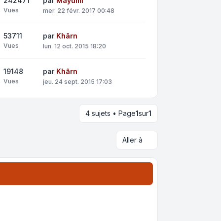
242471
par
Mayumi
Vues
mer. 22 févr. 2017 00:48
53711
par
Khârn
Vues
lun. 12 oct. 2015 18:20
19148
par
Khârn
Vues
jeu. 24 sept. 2015 17:03
4 sujets • Page
1
sur
1
Aller à