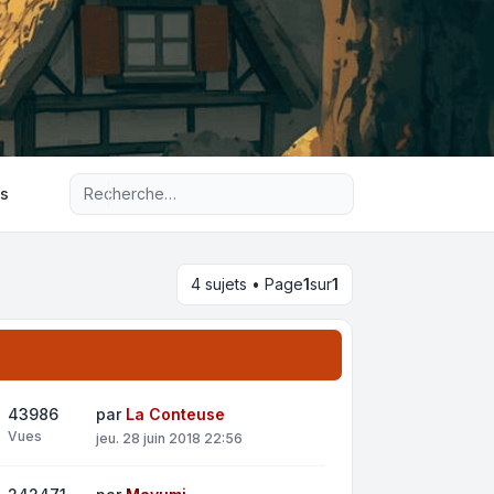
Recherche avancée
ts
4 sujets • Page
1
sur
1
43986
par
La Conteuse
Vues
jeu. 28 juin 2018 22:56