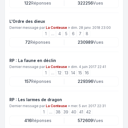
122
Réponses
322256
Vues
L'Ordre des dieux
Dernier message par
La Conteuse
»
dim. 28 janv. 2018 23:00
1
…
4
5
6
7
8
72
Réponses
230989
Vues
RP : La faune en déclin
Dernier message par
La Conteuse
»
dim. 4 juin 2017 22:41
1
…
12
13
14
15
16
157
Réponses
229396
Vues
RP : Les larmes de dragon
Dernier message par
La Conteuse
»
mer. 5 avr. 2017 22:31
1
…
38
39
40
41
42
416
Réponses
572609
Vues