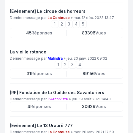
[Evénement] Le cirque des horreurs
Dernier message par
La Conteuse
»
mar. 12 déc. 2023 13:47
1
2
3
4
5
45
Réponses
83396
Vues
La vieille rotonde
Dernier message par
Malindra
»
jeu. 20 janv. 2022 09:02
1
2
3
4
31
Réponses
89156
Vues
[RP] Fondation de la Guilde des Savanturiers
Dernier message par
L'Archiviste
»
jeu. 19 août 2021 14:43
4
Réponses
30629
Vues
[Evénement] Le 13 Uraurë 777
Dernier message par
La Conteuse
»
mer. 20 janv. 2021 17:59