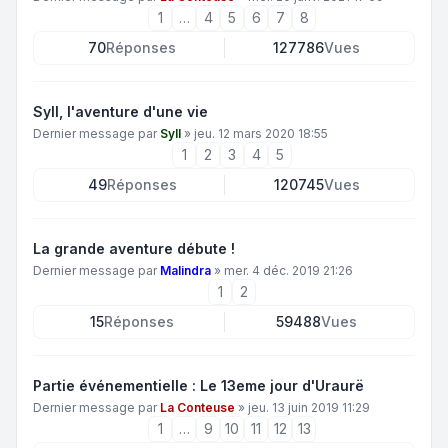
1
…
4
5
6
7
8
70
Réponses
127786
Vues
Syll, l'aventure d'une vie
Dernier message par
Syll
»
jeu. 12 mars 2020 18:55
1
2
3
4
5
49
Réponses
120745
Vues
La grande aventure débute !
Dernier message par
Malindra
»
mer. 4 déc. 2019 21:26
1
2
15
Réponses
59488
Vues
Partie événementielle : Le 13eme jour d'Uraurë
Dernier message par
La Conteuse
»
jeu. 13 juin 2019 11:29
1
…
9
10
11
12
13