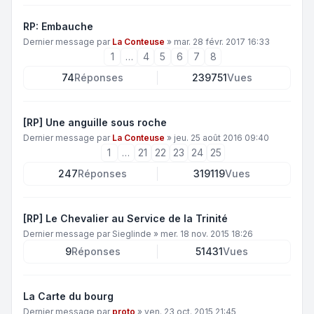
RP: Embauche
Dernier message par
La Conteuse
»
mar. 28 févr. 2017 16:33
1
…
4
5
6
7
8
74
Réponses
239751
Vues
[RP] Une anguille sous roche
Dernier message par
La Conteuse
»
jeu. 25 août 2016 09:40
1
…
21
22
23
24
25
247
Réponses
319119
Vues
[RP] Le Chevalier au Service de la Trinité
Dernier message par
Sieglinde
»
mer. 18 nov. 2015 18:26
9
Réponses
51431
Vues
La Carte du bourg
Dernier message par
proto
»
ven. 23 oct. 2015 21:45