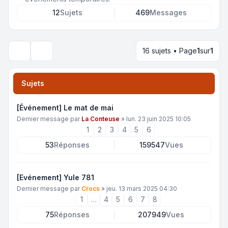
12
Sujets
469
Messages
16 sujets • Page
1
sur
1
Rechercher
Sujets
[Événement] Le mat de mai
Dernier message par
La Conteuse
»
lun. 23 juin 2025 10:05
1
2
3
4
5
6
53
Réponses
159547
Vues
[Evénement] Yule 781
Dernier message par
Crocs
»
jeu. 13 mars 2025 04:30
1
…
4
5
6
7
8
75
Réponses
207949
Vues