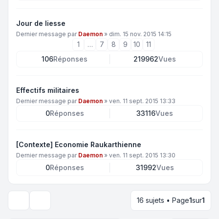
Jour de liesse
Dernier message par
Daemon
»
dim. 15 nov. 2015 14:15
1
…
7
8
9
10
11
106
Réponses
219962
Vues
Effectifs militaires
Dernier message par
Daemon
»
ven. 11 sept. 2015 13:33
0
Réponses
33116
Vues
[Contexte] Economie Raukarthienne
Dernier message par
Daemon
»
ven. 11 sept. 2015 13:30
0
Réponses
31992
Vues
16 sujets • Page
1
sur
1
Options d’affichage et de tri