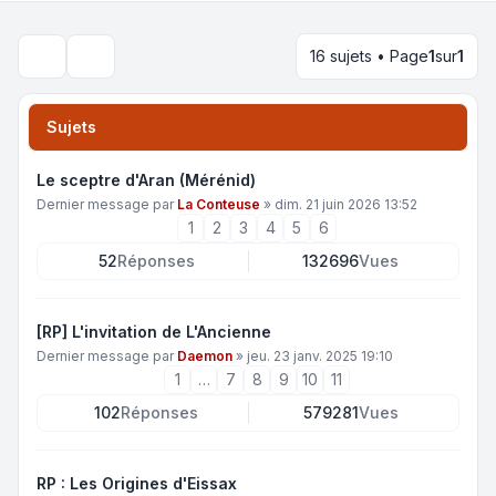
16 sujets • Page
1
sur
1
Rechercher
Sujets
Le sceptre d'Aran (Mérénid)
Dernier message par
La Conteuse
»
dim. 21 juin 2026 13:52
1
2
3
4
5
6
52
Réponses
132696
Vues
[RP] L'invitation de L'Ancienne
Dernier message par
Daemon
»
jeu. 23 janv. 2025 19:10
1
…
7
8
9
10
11
102
Réponses
579281
Vues
RP : Les Origines d'Eissax