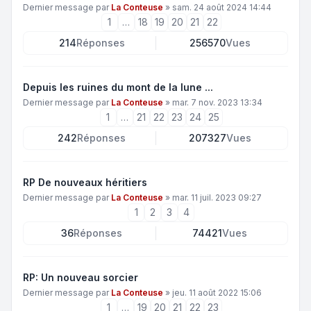
Dernier message par
La Conteuse
»
sam. 24 août 2024 14:44
1
…
18
19
20
21
22
214
Réponses
256570
Vues
Depuis les ruines du mont de la lune ...
Dernier message par
La Conteuse
»
mar. 7 nov. 2023 13:34
1
…
21
22
23
24
25
242
Réponses
207327
Vues
RP De nouveaux héritiers
Dernier message par
La Conteuse
»
mar. 11 juil. 2023 09:27
1
2
3
4
36
Réponses
74421
Vues
RP: Un nouveau sorcier
Dernier message par
La Conteuse
»
jeu. 11 août 2022 15:06
1
…
19
20
21
22
23