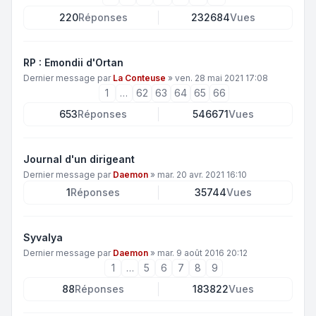
220
Réponses
232684
Vues
RP : Emondii d'Ortan
Dernier message par
La Conteuse
»
ven. 28 mai 2021 17:08
1
…
62
63
64
65
66
653
Réponses
546671
Vues
Journal d'un dirigeant
Dernier message par
Daemon
»
mar. 20 avr. 2021 16:10
1
Réponses
35744
Vues
Syvalya
Dernier message par
Daemon
»
mar. 9 août 2016 20:12
1
…
5
6
7
8
9
88
Réponses
183822
Vues