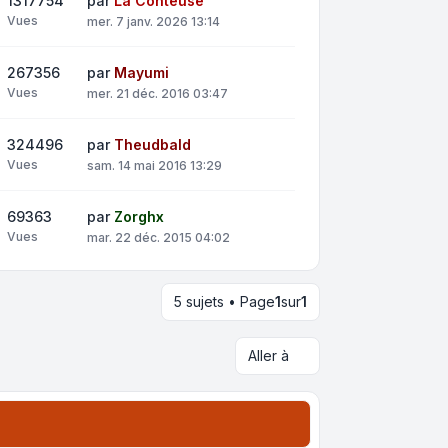
1317754
par
La Conteuse
Vues
mer. 7 janv. 2026 13:14
267356
par
Mayumi
Vues
mer. 21 déc. 2016 03:47
324496
par
Theudbald
Vues
sam. 14 mai 2016 13:29
69363
par
Zorghx
Vues
mar. 22 déc. 2015 04:02
5 sujets • Page
1
sur
1
Aller à