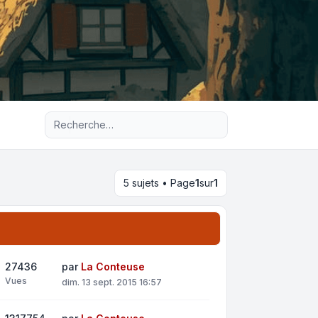
Recherche avancée
5 sujets • Page
1
sur
1
27436
par
La Conteuse
Vues
dim. 13 sept. 2015 16:57