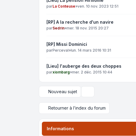
[Lieu] La pension Hirillomë
par
La Conteuse
»
ven. 10 nov. 2023 12:51
[RP] A la recherche d'un navire
par
Sedrin
»
mer. 18 nov. 2015 20:27
[RP] Missi Dominici
par
Perceval
»
lun. 14 mars 2016 10:31
[Lieu] l'auberge des deux choppes
par
xiombarg
»
mer. 2 déc. 2015 10:44
Nouveau sujet
Options d’affichage et de 
Retourner à l’index du forum
Informations