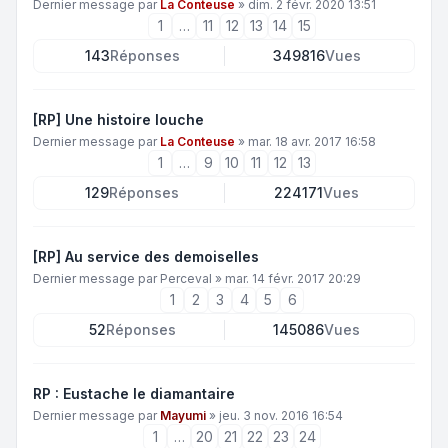
Dernier message par
La Conteuse
»
dim. 2 févr. 2020 13:51
1
…
11
12
13
14
15
143
Réponses
349816
Vues
[RP] Une histoire louche
Dernier message par
La Conteuse
»
mar. 18 avr. 2017 16:58
1
…
9
10
11
12
13
129
Réponses
224171
Vues
[RP] Au service des demoiselles
Dernier message par
Perceval
»
mar. 14 févr. 2017 20:29
1
2
3
4
5
6
52
Réponses
145086
Vues
RP : Eustache le diamantaire
Dernier message par
Mayumi
»
jeu. 3 nov. 2016 16:54
1
…
20
21
22
23
24