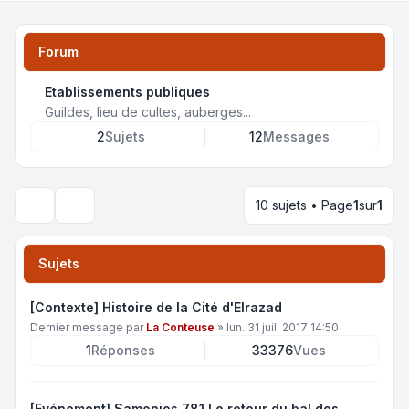
Forum
Etablissements publiques
Guildes, lieu de cultes, auberges...
2
Sujets
12
Messages
10 sujets • Page
1
sur
1
Rechercher
Sujets
[Contexte] Histoire de la Cité d'Elrazad
Dernier message par
La Conteuse
»
lun. 31 juil. 2017 14:50
1
Réponses
33376
Vues
[Evénement] Samonios 781 Le retour du bal des