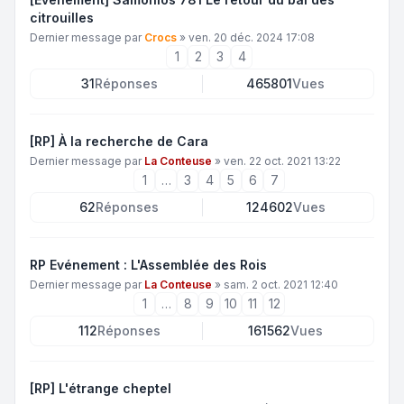
citrouilles
Dernier message par
Crocs
»
ven. 20 déc. 2024 17:08
1
2
3
4
31
Réponses
465801
Vues
[RP] À la recherche de Cara
Dernier message par
La Conteuse
»
ven. 22 oct. 2021 13:22
1
…
3
4
5
6
7
62
Réponses
124602
Vues
RP Evénement : L'Assemblée des Rois
Dernier message par
La Conteuse
»
sam. 2 oct. 2021 12:40
1
…
8
9
10
11
12
112
Réponses
161562
Vues
[RP] L'étrange cheptel