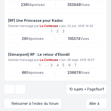
236
Réponses
353648
Vues
[RP] Une Princesse pour Kadoc
Dernier message par
La Conteuse
»
jeu. 22 oct. 2015 14:30
1
2
3
26
Réponses
105374
Vues
[Sénarpont] RP : Le retour d'Elondil
Dernier message par
La Conteuse
»
lun. 28 sept. 2015 15:57
1
…
3
4
5
6
7
66
Réponses
206676
Vues
10 sujets • Page
1
sur
1
Options d’affichage et de tri
Retourner à l’index du forum
Aller à