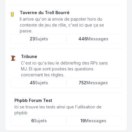
Taverne du Troll Bourré
Il arrive qu'on ai envie de papoter hors du
contexte de jeu de rôle, c'est ici que ça se
passe.
23
Sujets
446
Messages
Tribune
C'est ici qu'a lieu le débriefing des RPs sans
MJ. Et que sont posées les questions
concernant les règles.
45
Sujets
752
Messages
Phpbb Forum Test
Ici se trouve les tests ainsi que l'utilisation de
phpbb
6
Sujets
19
Messages