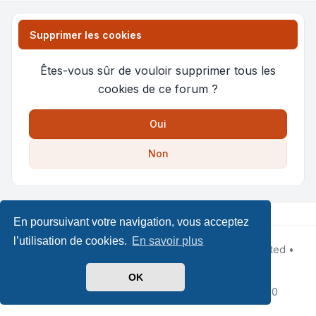
Supprimer les cookies
Êtes-vous sûr de vouloir supprimer tous les
cookies de ce forum ?
Oui
Non
En poursuivant votre navigation, vous acceptez
l’utilisation de cookies.
En savoir plus
Développé par
phpBB
® Forum Software © phpBB Limited •
Design by
Leenoz
Traduit par
phpBB-fr.com
OK
Confidentialité
|
Conditions
|
Heures au format
UTC+02:00