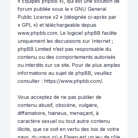
« Équipes phpBB »), qui est une solution de
forum publiée sous la «
GNU General
Public License v2
» (désignée ci-après par
« GPL ») et téléchargeable depuis
www.phpbb.com
. Le logiciel phpBB facilite
uniquement les discussions sur Internet ;
phpBB Limited n’est pas responsable du
contenu ou des comportements autorisés
ou interdits sur ce site. Pour de plus amples
informations au sujet de phpBB, veuillez
consulter :
https://www.phpbb.com/
.
Vous acceptez de ne pas publier de
contenu abusif, obscène, vulgaire,
diffamatoire, haineux, menaçant, à
caractère sexuel ou tout autre contenu
illicite, que ce soit en vertu des lois de votre
pays, du pays où « Elwen est un jeu de rôle