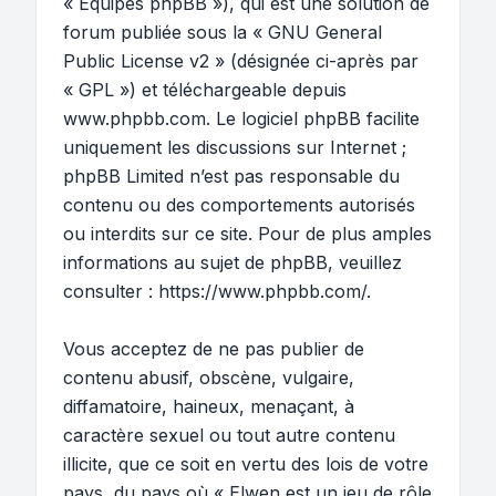
« Équipes phpBB »), qui est une solution de
forum publiée sous la «
GNU General
Public License v2
» (désignée ci-après par
« GPL ») et téléchargeable depuis
www.phpbb.com
. Le logiciel phpBB facilite
uniquement les discussions sur Internet ;
phpBB Limited n’est pas responsable du
contenu ou des comportements autorisés
ou interdits sur ce site. Pour de plus amples
informations au sujet de phpBB, veuillez
consulter :
https://www.phpbb.com/
.
Vous acceptez de ne pas publier de
contenu abusif, obscène, vulgaire,
diffamatoire, haineux, menaçant, à
caractère sexuel ou tout autre contenu
illicite, que ce soit en vertu des lois de votre
pays, du pays où « Elwen est un jeu de rôle