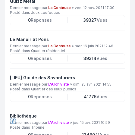
Quizz Metal
Dernier message par
La Conteuse
»
ven. 12 nov. 2021 17:00
Posté dans
Jeux Loufoques
0
Réponses
39327
Vues
Le Manoir St Pons
Dernier message par
La Conteuse
»
mer. 16 juin 2021 12:46
Posté dans
Quartier résidentiel
0
Réponses
39314
Vues
[LIEU] Guilde des Savanturiers
Dernier message par
L'Archiviste
»
dim. 25 avr. 2021 14:55
Posté dans
Quartier des lieux publics
0
Réponses
41775
Vues
Bibliothèque
Dernier message par
L'Archiviste
»
jeu. 15 avr. 2021 10:59
Posté dans
Tribune
0
Réponses
134604
Vues