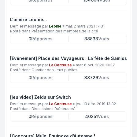
L'amère Léonie...
Dernier message par
Léonie
»
mar. 2 mars 2021 17:31
Posté dans
Présentation des membres de la cité
0
Réponses
38833
Vues
[Evénement] Place des Voyageurs : La fête de Samios
Dernier message par
La Conteuse
»
mar. 6 oct. 2020 10:37
Posté dans
Quartier des lieux publics
0
Réponses
38726
Vues
[jeu video] Zelda sur Switch
Dernier message par
La Conteuse
»
jeu. 19 déc. 2019 13:32
Posté dans
Discussions "sérieuses"
0
Réponses
40251
Vues
[Concours] Muïn, Equinoxe d'Automne !