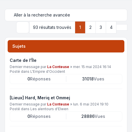
Aller à la recherche avancée
Suiva
93 résultats trouvés
1
2
3
4
Rechercher
Sujets
Carte de l'Île
Dernier message par
La Conteuse
»
mer. 15 mai 2024 16:14
Posté dans
L'Empire d'Occident
0
Réponses
31018
Vues
[Lieux] Hard, Meriq et Ommej
Dernier message par
La Conteuse
»
lun. 6 mai 2024 19:10
Posté dans
Les alentours d'Elwen
0
Réponses
28886
Vues