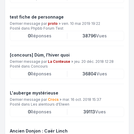
test fiche de personnage
Dernier message par
proto
»
ven. 10 mai 2019 19:22
Posté dans
Phpbb Forum Test
0
Réponses
38796
Vues
[concours] Dùm, l'hiver quoi
Dernier message par
La Conteuse
»
jeu. 20 déc. 2018 12:28
Posté dans
Concours
0
Réponses
36804
Vues
L'auberge mystérieuse
Dernier message par
Crocs
»
mar. 16 oct. 2018 15:37
Posté dans
Les alentours d'Elwen
0
Réponses
39113
Vues
Ancien Donjon : Caër Linch