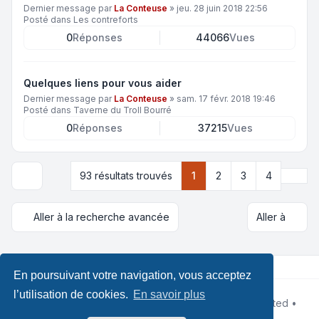
Dernier message par
La Conteuse
»
jeu. 28 juin 2018 22:56
Posté dans
Les contreforts
0
Réponses
44066
Vues
Quelques liens pour vous aider
Dernier message par
La Conteuse
»
sam. 17 févr. 2018 19:46
Posté dans
Taverne du Troll Bourré
0
Réponses
37215
Vues
Suiva
93 résultats trouvés
1
2
3
4
Options d’affichage et de tri
Aller à la recherche avancée
Aller à
En poursuivant votre navigation, vous acceptez
l’utilisation de cookies.
En savoir plus
Développé par
phpBB
® Forum Software © phpBB Limited •
Design by
Leenoz