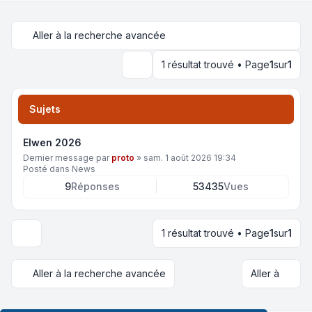
Aller à la recherche avancée
1 résultat trouvé • Page
1
sur
1
Rechercher
Sujets
Elwen 2026
Dernier message par
proto
»
sam. 1 août 2026 19:34
Posté dans
News
9
Réponses
53435
Vues
1 résultat trouvé • Page
1
sur
1
Options d’affichage et de tri
Aller à la recherche avancée
Aller à