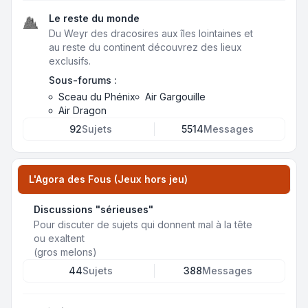
Le reste du monde
Du Weyr des dracosires aux îles lointaines et
au reste du continent découvrez des lieux
exclusifs.
Sous-forums :
Sceau du Phénix
Air Gargouille
Air Dragon
92
Sujets
5514
Messages
L'Agora des Fous (Jeux hors jeu)
Discussions "sérieuses"
Pour discuter de sujets qui donnent mal à la tête
ou exaltent
(gros melons)
44
Sujets
388
Messages