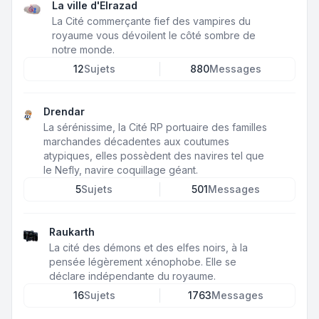
La ville d'Elrazad
La Cité commerçante fief des vampires du
royaume vous dévoilent le côté sombre de
notre monde.
12
Sujets
880
Messages
Drendar
La sérénissime, la Cité RP portuaire des familles
marchandes décadentes aux coutumes
atypiques, elles possèdent des navires tel que
le Nefly, navire coquillage géant.
5
Sujets
501
Messages
Raukarth
La cité des démons et des elfes noirs, à la
pensée légèrement xénophobe. Elle se
déclare indépendante du royaume.
16
Sujets
1763
Messages