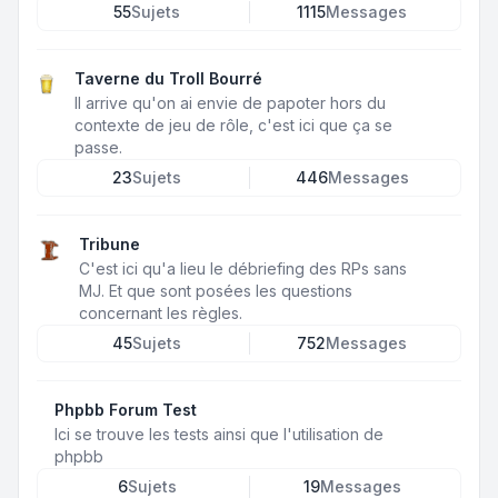
55
Sujets
1115
Messages
Taverne du Troll Bourré
Il arrive qu'on ai envie de papoter hors du
contexte de jeu de rôle, c'est ici que ça se
passe.
23
Sujets
446
Messages
Tribune
C'est ici qu'a lieu le débriefing des RPs sans
MJ. Et que sont posées les questions
concernant les règles.
45
Sujets
752
Messages
Phpbb Forum Test
Ici se trouve les tests ainsi que l'utilisation de
phpbb
6
Sujets
19
Messages