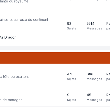
dante du royaume.
aines et au reste du continent
92
5514
Re
Sujets
Messages
p
Air Dragon
44
388
Re
la tête ou exaltent
Sujets
Messages
p
9
45
Re
ie de partager
Sujets
Messages
p