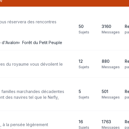
ous réservera des rencontres
50
3160
Re
Sujets
Messages
p
le d'Avalon
Forêt du Petit Peuple
12
880
R
res du royaume vous dévoilent le
Sujets
Messages
p
es familles marchandes décadentes
5
501
Re
t des navires tel que le Nefly,
Sujets
Messages
p
16
1763
Re
s, à la pensée légèrement
Sujets
Messages
p