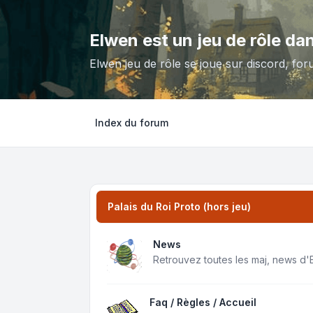
Elwen est un jeu de rôle da
Elwen jeu de rôle se joue sur discord, for
Index du forum
Palais du Roi Proto (hors jeu)
News
Retrouvez toutes les maj, news d'
Faq / Règles / Accueil