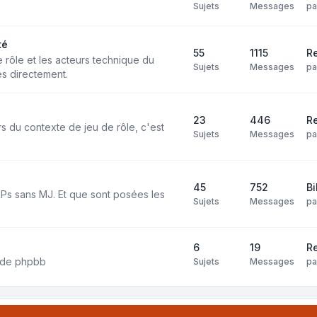
Sujets
Messages
p
té
55
1115
Re
e rôle et les acteurs technique du
Sujets
Messages
p
s directement.
23
446
R
rs du contexte de jeu de rôle, c'est
Sujets
Messages
p
45
752
Bi
 RPs sans MJ. Et que sont posées les
Sujets
Messages
p
6
19
Re
on de phpbb
Sujets
Messages
p