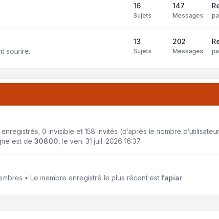
16
147
Re
Sujets
Messages
p
13
202
Re
t sourire.
Sujets
Messages
p
7 enregistrés, 0 invisible et 158 invités (d’après le nombre d’utilisat
igne est de
30800
, le ven. 31 juil. 2026 16:37
mbres • Le membre enregistré le plus récent est
fapiar
.