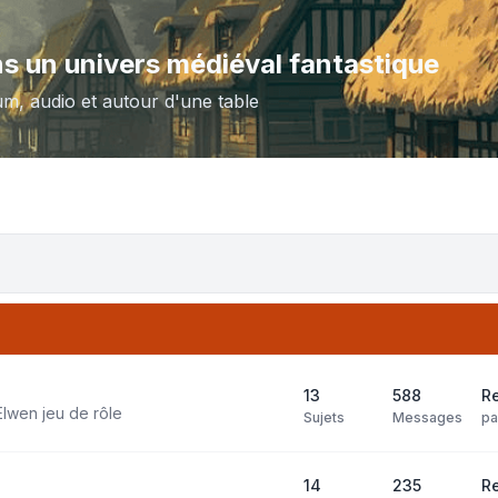
ns un univers médiéval fantastique
um, audio et autour d'une table
13
588
R
Elwen jeu de rôle
Sujets
Messages
p
14
235
Re