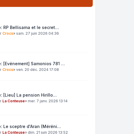
: RP Bellisama et le secret…
ar
Crocs
»
sam. 27 juin 2026 04:36
e: [Evénement] Samonios 781 …
ar
Crocs
»
ven. 20 déc. 2024 17:08
: [Lieu] La pension Hirillo…
ar
La Conteuse
»
mer. 7 janv. 2026 13:14
: Le sceptre d'Aran (Méréni…
ar
La Conteuse
»
dim. 21 juin 2026 13:52