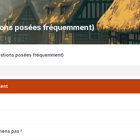
tions posées fréquemment)
uestions posées fréquemment)
ment
viens pas !