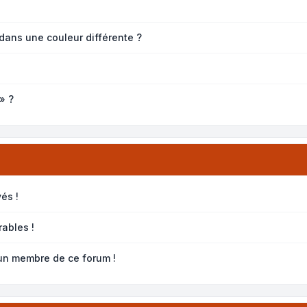
dans une couleur différente ?
» ?
és !
ables !
’un membre de ce forum !