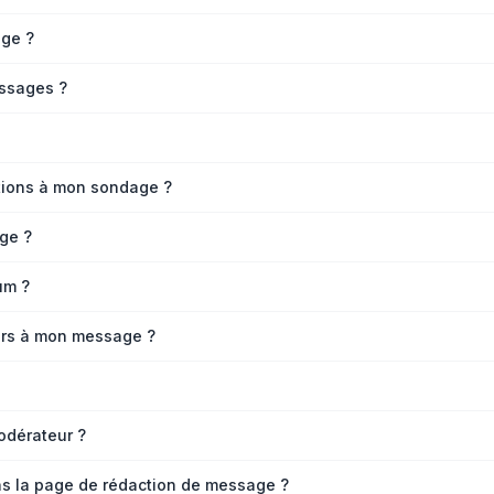
ge ?
ssages ?
ptions à mon sondage ?
ge ?
um ?
iers à mon message ?
odérateur ?
ns la page de rédaction de message ?