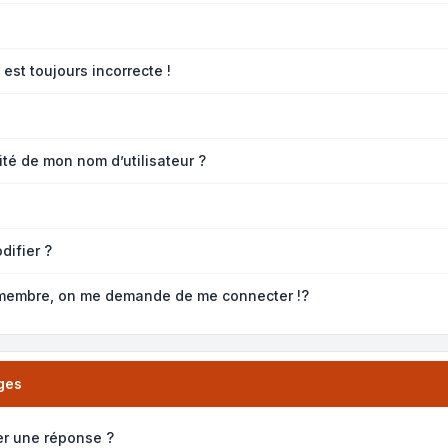
est toujours incorrecte !
té de mon nom d’utilisateur ?
difier ?
membre, on me demande de me connecter !?
ges
er une réponse ?