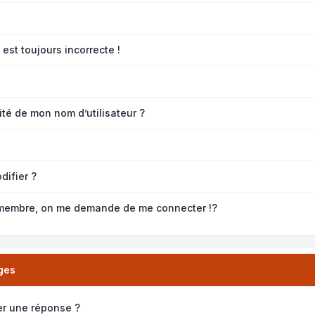
est toujours incorrecte !
té de mon nom d’utilisateur ?
difier ?
membre, on me demande de me connecter !?
ges
er une réponse ?