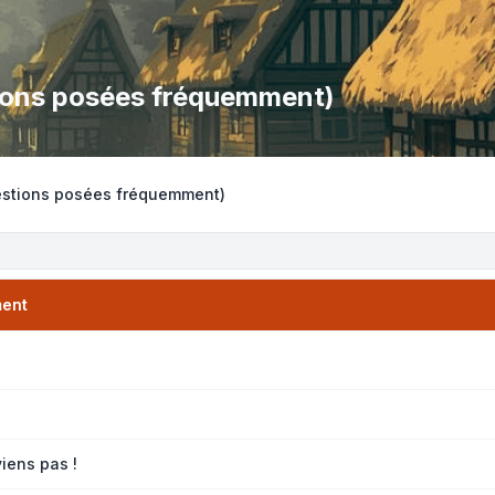
tions posées fréquemment)
uestions posées fréquemment)
ment
viens pas !