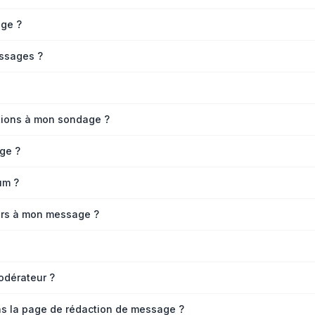
ge ?
ssages ?
ptions à mon sondage ?
ge ?
um ?
iers à mon message ?
odérateur ?
ns la page de rédaction de message ?