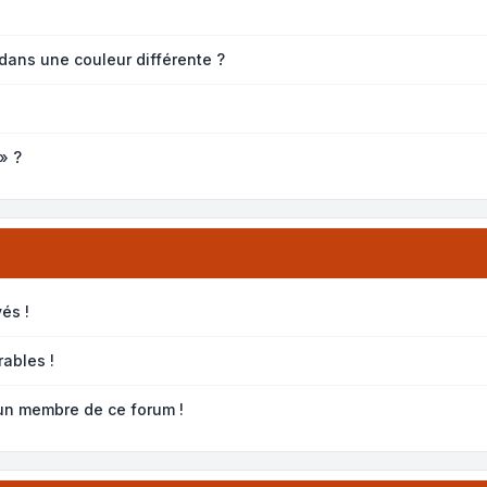
dans une couleur différente ?
» ?
és !
ables !
’un membre de ce forum !